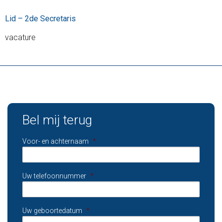
Lid – 2de Secretaris
vacature
Bel mij terug
Voor- en achternaam
*
Uw telefoonnummer
*
Uw geboortedatum
*