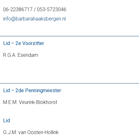
06-22386717 / 053-5723046
info@barbarahaaksbergen.nl
Lid – 2e Voorzitter
R.G.A. Esendam
Lid – 2de Penningmeester
M.E.M. Veurink-Blokhorst
Lid
G.J.M. van Oosten-Hollink